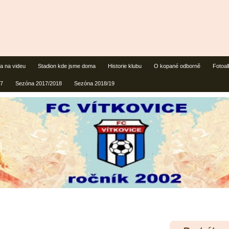
 a na videu
Stadion kde jsme doma
Historie klubu
O kopané odborně
Fotoa
17
Sezóna 2017/2018
Sezóna 2018/19