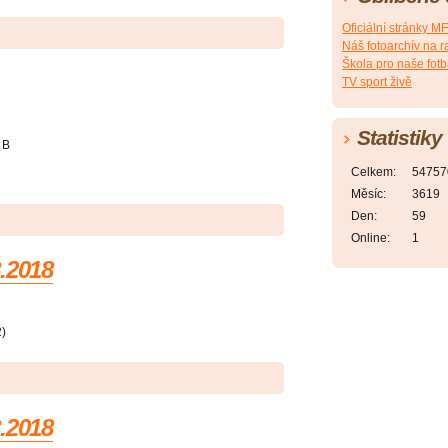
Oficiální stránky M
Náš fotoarchív na ra
Škola pro naše fotb
TV sport živě
Statistiky
 B
Celkem:
54757
Měsíc:
3619
Den:
59
Online:
1
.2018
2)
.2018