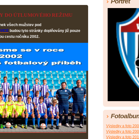
Portrét
LY DO ÚTLUMOVÉHO REŽIMU
ánek všech mužstev pod
VICE
budou tyto stránky doplňovány již pouze
ou cestu ročníku 2002.
Fotoalbu
Výsledky a foto 20
Výsledky a foto 20
Výsledky a foto 20