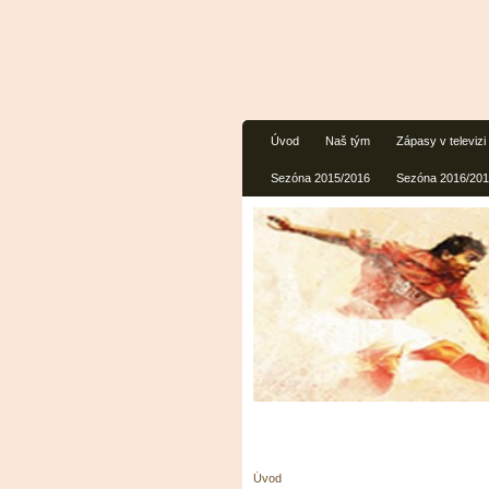
Úvod
Naš tým
Zápasy v televizi
Sezóna 2015/2016
Sezóna 2016/20
Úvod