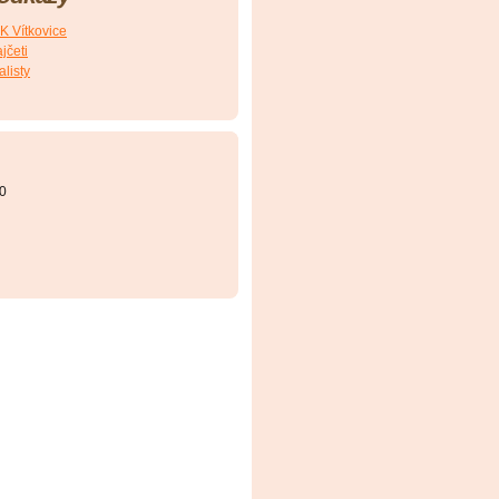
FK Vítkovice
jčeti
alisty
0