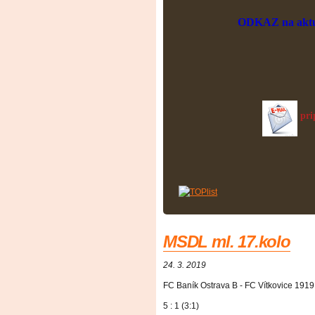
ODKAZ na aktuá
pri
MSDL ml. 17.kolo
24. 3. 2019
FC Baník Ostrava B - FC Vítkovice 1919
5 : 1 (3:1)