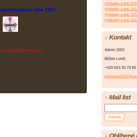
Výsledky a foto 20
lní tréninkový plán ZDE:
Výsledky a foto 20
Výsledky a foto 20
Výsledky a foto 20
Kontakt
Admin 2002
pr
avka2002@seznam.cz
Bůžek Lumír
+420 603 30 70 66
pripravka2002@se
Mail list
Oblíbené