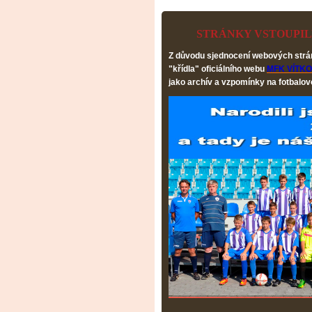
STRÁNKY VSTOUPI
Z důvodu sjednocení webových str
"křídla" oficiálního webu
MFK VÍTKO
jako archív a vzpomínky na fotbalov