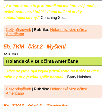
„V tomto kontextu je komunikací míněno vzájemné se
ovlivňování mezi hráči i všemi dalšími prvky
zúčastňující se hry.“
Coaching Soccer
Celý příspěvek
|
Rubrika:
Holandská vize očima
Američana
5b. TKM - část 2 - Myšlení
14. 9. 2013
Holandská vize očima Američana
„Dříve se jsme byli zvyklí přizpůsobovat hráče taktice,
mělo by to být však spíše naopak.“
Barry Hulshoff
Celý příspěvek
|
Rubrika:
Holandská vize očima
Američana
5a. TKM - část 1 - Technika