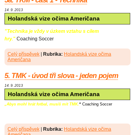
14. 9. 2013
Holandská vize očima Američana
"Technika je vždy v úzkem vztahu s cílem
hry."
Coaching Soccer
Celý příspěvek
|
Rubrika:
Holandská vize očima
Američana
5. TMK - úvod tři slova - jeden pojem
14. 9. 2013
Holandská vize očima Američana
„Abys mohl hrát fotbal, musíš mít TMK.
“
Coaching Soccer
Celý příspěvek
|
Rubrika:
Holandská vize očima
Američana