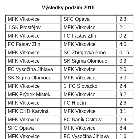
Výsledky podzim 2015
MFK Vítkovice
SFC Opava
2:3
1.SK Prostějov
MFK Vítkovice
2:1
MFK Vítkovice
FC Fastav Zlín
0:2
FC Fastav Zlín
MFK Vítkovice
4:0
MFK Vítkovice
SC Zbrojovka Brno
0:15
MFK Vítkovice
SK Sigma Olomouc
0:3
FC Vysočina Jihlava
MFK Vítkovice
2:0
SK Sigma Olomouc
MFK Vítkovice
6:0
MFK Vítkovice
1. FC Slovácko
2:4
MFK Frýdek Místek
MFK Vítkovice
9:2
MFK Vítkovice
FC Hlučín
2:6
MFK OKD Karviná
MFK Vítkovice
3:1
MFK Vítkovice
FC Baník Ostrava
2:9
SFC Opava
MFK Vítkovice
8:4
MFK Vítkovice
FC Vysočina Jihlava
1:6