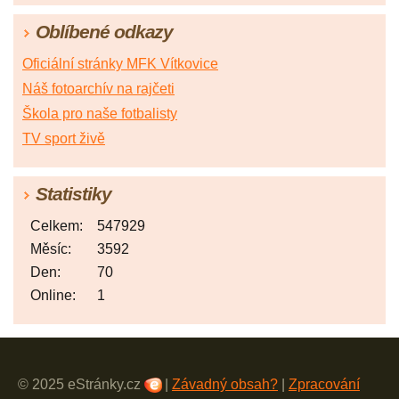
Oblíbené odkazy
Oficiální stránky MFK Vítkovice
Náš fotoarchív na rajčeti
Škola pro naše fotbalisty
TV sport živě
Statistiky
Celkem:
547929
Měsíc:
3592
Den:
70
Online:
1
© 2025 eStránky.cz
|
Závadný obsah?
|
Zpracování