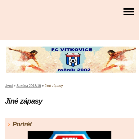
Úvod
»
Sezóna 2018/19
»
Jiné zápasy
Jiné zápasy
Portrét