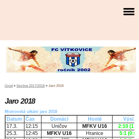
Úvod
»
Sezóna 2017/2018
»
Jaro 2018
Jaro 2018
Mistrovská utkání jaro 2018
Datum
Čas
Domácí
Hosté
Výsl.
17.3.
12:15
Uničov
MFKV U16
2:10 (1:5
25.3.
12:45
MFKV U16
Hranice
5:1 (0:0)