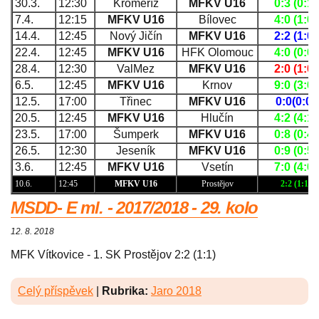
30.3.
12:30
Kroměříž
MFKV U16
0:3 (0:1)
7.4.
12:15
MFKV U16
Bílovec
4:0 (1:0)
14.4.
12:45
Nový Jičín
MFKV U16
2:2 (1:0)
22.4.
12:45
MFKV U16
HFK Olomouc
4:0 (0:0)
28.4.
12:30
ValMez
MFKV U16
2:0 (1:0)
6.5.
12:45
MFKV U16
Krnov
9:0 (3:0)
12.5.
17:00
Třinec
MFKV U16
0:0(0:0)
20.5.
12:45
MFKV U16
Hlučín
4:2 (4:1)
23.5.
17:00
Šumperk
MFKV U16
0:8 (0:4)
26.5.
12:30
Jeseník
MFKV U16
0:9 (0:5)
3.6.
12:45
MFKV U16
Vsetín
7:0 (4:0)
10.6.
12:45
MFKV U16
Prostějov
2:2 (1:1)
MSDD- E ml. - 2017/2018 - 29. kolo
12. 8. 2018
MFK Vítkovice - 1. SK Prostějov 2:2 (1:1)
Celý příspěvek
|
Rubrika:
Jaro 2018