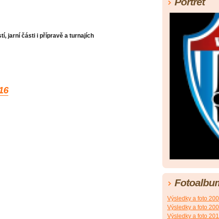
Portrét
, jarní části i přípravě a turnajích
016
Fotoalbu
Výsledky a foto 20
Výsledky a foto 20
Výsledky a foto 20